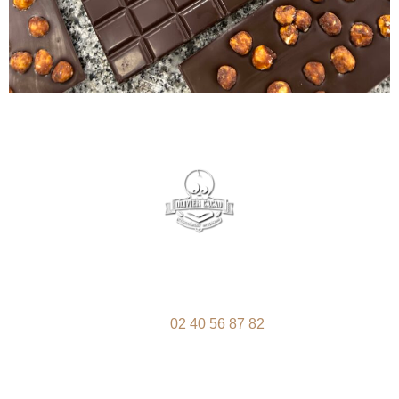
33, route de la Chapelle-Heulin – 44115 Haute-Goulaine –
Tél. :
02 40 56 87 82
Du mardi au samedi de 9h à 19H30